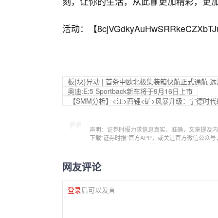
刻，让你的生活，从此📘更加精彩，更
活动：【
8cjVGdkyAuHwSRRkeCZXbTJ
板{块}异动 | 首条中欧北极集装箱快航正式通航 
奥迪:E:5 Sportback新车将于9月16日上市
【SMM分析】<江>西锂<矿>风暴升级：宁德时
声明：证券时报力求信息真实、准确，文章提及内
下载“证券时报”官方APP，或关注官方微信公众
网友评论
登录
后可以发言