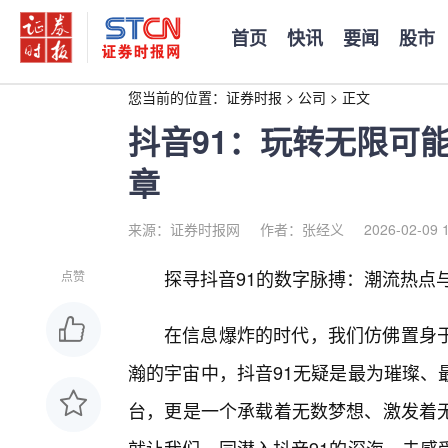
首页
快讯
要闻
股市
您当前的位置：
证券时报
>
公司
>
正文
抖音91：玩转无限可
章
来源：证券时报网
作者：张经义
2026-02-09 
探寻抖音91的数字脉搏：潮流热点
点赞
在信息爆炸的时代，我们仿佛置身
瀚的宇宙中，抖音91无疑是最为璀璨、
台，更是一个承载着无数梦想、激发着